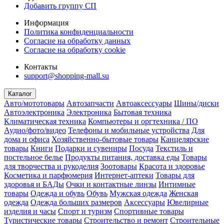
Добавить группу СП
Информация
Политика конфиденциальности
Согласие на обработку данных
Согласие на обработку cookie
Контакты
support@shopping-mall.su
Каталог
Авто/мототовары
Автозапчасти
Автоаксессуары
Шины/диски
Автоэлектроника
Электроника
Бытовая техника
Климатическая техника
Компьютеры и оргтехника / ПО
Аудио/фото/видео
Телефоны и мобильные устройства
Для
дома и офиса
Хозяйственно-бытовые товары
Канцелярские
товары
Книги
Подарки и сувениры
Посуда
Текстиль и
постельное белье
Продукты питания, доставка еды
Товары
для творчества и рукоделия
Зоотовары
Красота и здоровье
Косметика и парфюмерия
Интернет-аптеки
Товары для
здоровья и БАДы
Очки и контактные линзы
Интимные
товары
Одежда и обувь
Обувь
Мужская одежда
Женская
одежда
Одежда больших размеров
Аксессуары
Ювелирные
изделия и часы
Спорт и туризм
Спортивные товары
Туристические товары
Строительство и ремонт
Строительные