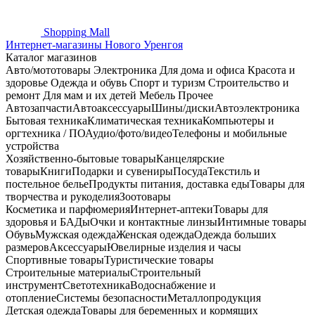
Shopping
Mall
Интернет-магазины Нового Уренгоя
Каталог магазинов
Авто/мототовары
Электроника
Для дома и офиса
Красота и
здоровье
Одежда и обувь
Спорт и туризм
Строительство и
ремонт
Для мам и их детей
Мебель
Прочее
Автозапчасти
Автоаксессуары
Шины/диски
Автоэлектроника
Бытовая техника
Климатическая техника
Компьютеры и
оргтехника / ПО
Аудио/фото/видео
Телефоны и мобильные
устройства
Хозяйственно-бытовые товары
Канцелярские
товары
Книги
Подарки и сувениры
Посуда
Текстиль и
постельное белье
Продукты питания, доставка еды
Товары для
творчества и рукоделия
Зоотовары
Косметика и парфюмерия
Интернет-аптеки
Товары для
здоровья и БАДы
Очки и контактные линзы
Интимные товары
Обувь
Мужская одежда
Женская одежда
Одежда больших
размеров
Аксессуары
Ювелирные изделия и часы
Спортивные товары
Туристические товары
Строительные материалы
Строительный
инструмент
Светотехника
Водоснабжение и
отопление
Системы безопасности
Металлопродукция
Детская одежда
Товары для беременных и кормящих