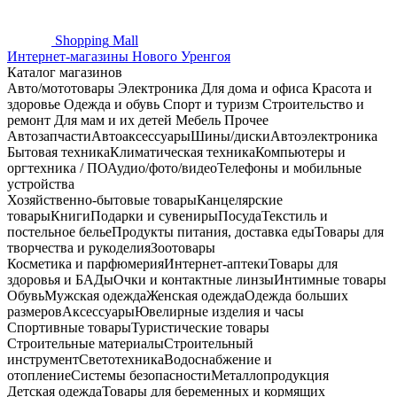
Shopping
Mall
Интернет-магазины Нового Уренгоя
Каталог магазинов
Авто/мототовары
Электроника
Для дома и офиса
Красота и
здоровье
Одежда и обувь
Спорт и туризм
Строительство и
ремонт
Для мам и их детей
Мебель
Прочее
Автозапчасти
Автоаксессуары
Шины/диски
Автоэлектроника
Бытовая техника
Климатическая техника
Компьютеры и
оргтехника / ПО
Аудио/фото/видео
Телефоны и мобильные
устройства
Хозяйственно-бытовые товары
Канцелярские
товары
Книги
Подарки и сувениры
Посуда
Текстиль и
постельное белье
Продукты питания, доставка еды
Товары для
творчества и рукоделия
Зоотовары
Косметика и парфюмерия
Интернет-аптеки
Товары для
здоровья и БАДы
Очки и контактные линзы
Интимные товары
Обувь
Мужская одежда
Женская одежда
Одежда больших
размеров
Аксессуары
Ювелирные изделия и часы
Спортивные товары
Туристические товары
Строительные материалы
Строительный
инструмент
Светотехника
Водоснабжение и
отопление
Системы безопасности
Металлопродукция
Детская одежда
Товары для беременных и кормящих