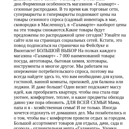
дни.Фирменная особенность магазинов «Галамарт» -
сезонные распродажи. В то время как торговые сети,
супермаркеты и гипермаркеты поднимают цены на
товары сезонного спроса (садовый инвентарь в мае,
сковородки в Масленицу), в «Галамарте» наоборот цены
на эти товары снижаются.Какие товары будут
предложены по распродажной цене сегодня? Узнайте на
сайте или на страницах социальных сетей. Кстати, это
повод подписаться на странички на Фейсбуке и
Вконтакте! БОЛЬШОЙ ВЫБОР На полках каждого
магазина «Галамарт» - 7 000 наименований товара:
посуда, автотовары, бытовая химия, хозтовары,
инструменты и многое другое. Мы работаем на
опережение потребительского спроса, поэтому вы
всегда найдете здесь то, что вам необходимо для кухни,
гостиной, ванной комнаты, прихожей, для балкона или
лоджии. И даже больше! Один визит подскажет массу
идей, как преобразить квартиру, чтобы она стала еще
уютнее, комфортнее, теплее, и какие предметы обихода
давно уже пора обновить. ДЛЯ ВСЕЙ СЕМЬИ Мама,
папа и я - хозяйственная семья! И не только. Иногда
хочется отдохнуть от домашних дел. Мы позаботились и
о том, чтобы вы с комфортом провели отдых за городом.
Большой ассортимент товаров для отдыха, дачи, сада и
огорода - отличительная черта «Галамарта». Удочки,