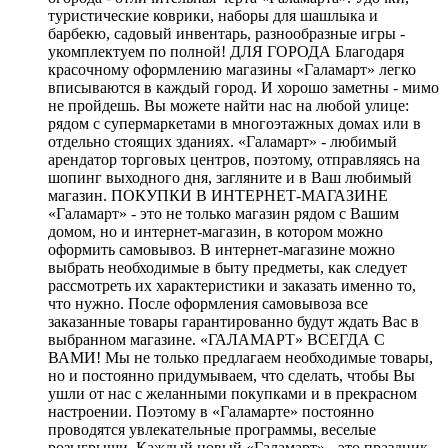
туристические коврики, наборы для шашлыка и
барбекю, садовый инвентарь, разнообразные игры -
укомплектуем по полной! ДЛЯ ГОРОДА Благодаря
красочному оформлению магазины «Галамарт» легко
вписываются в каждый город. И хорошо заметны - мимо
не пройдешь. Вы можете найти нас на любой улице:
рядом с супермаркетами в многоэтажных домах или в
отдельно стоящих зданиях. «Галамарт» - любимый
арендатор торговых центров, поэтому, отправляясь на
шопинг выходного дня, загляните и в Ваш любимый
магазин. ПОКУПКИ В ИНТЕРНЕТ-МАГАЗИНЕ
«Галамарт» - это не только магазин рядом с Вашим
домом, но и интернет-магазин, в котором можно
оформить самовывоз. В интернет-магазине можно
выбрать необходимые в быту предметы, как следует
рассмотреть их характеристики и заказать именно то,
что нужно. После оформления самовывоза все
заказанные товары гарантированно будут ждать Вас в
выбранном магазине. «ГАЛАМАРТ» ВСЕГДА С
ВАМИ! Мы не только предлагаем необходимые товары,
но и постоянно придумываем, что сделать, чтобы Вы
ушли от нас с желанными покупками и в прекрасном
настроении. Поэтому в «Галамарте» постоянно
проводятся увлекательные программы, веселые
розыгрыши. Каждый новый «Галамарт» - это праздник.