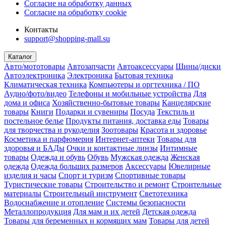
Согласие на обработку данных
Согласие на обработку cookie
Контакты
support@shopping-mall.su
Каталог
Авто/мототовары
Автозапчасти
Автоаксессуары
Шины/диски
Автоэлектроника
Электроника
Бытовая техника
Климатическая техника
Компьютеры и оргтехника / ПО
Аудио/фото/видео
Телефоны и мобильные устройства
Для
дома и офиса
Хозяйственно-бытовые товары
Канцелярские
товары
Книги
Подарки и сувениры
Посуда
Текстиль и
постельное белье
Продукты питания, доставка еды
Товары
для творчества и рукоделия
Зоотовары
Красота и здоровье
Косметика и парфюмерия
Интернет-аптеки
Товары для
здоровья и БАДы
Очки и контактные линзы
Интимные
товары
Одежда и обувь
Обувь
Мужская одежда
Женская
одежда
Одежда больших размеров
Аксессуары
Ювелирные
изделия и часы
Спорт и туризм
Спортивные товары
Туристические товары
Строительство и ремонт
Строительные
материалы
Строительный инструмент
Светотехника
Водоснабжение и отопление
Системы безопасности
Металлопродукция
Для мам и их детей
Детская одежда
Товары для беременных и кормящих мам
Товары для детей