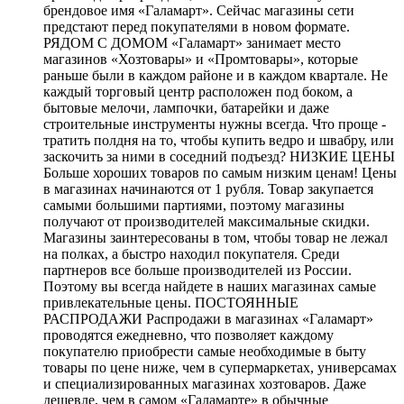
брендовое имя «Галамарт». Сейчас магазины сети
предстают перед покупателями в новом формате.
РЯДОМ С ДОМОМ «Галамарт» занимает место
магазинов «Хозтовары» и «Промтовары», которые
раньше были в каждом районе и в каждом квартале. Не
каждый торговый центр расположен под боком, а
бытовые мелочи, лампочки, батарейки и даже
строительные инструменты нужны всегда. Что проще -
тратить полдня на то, чтобы купить ведро и швабру, или
заскочить за ними в соседний подъезд? НИЗКИЕ ЦЕНЫ
Больше хороших товаров по самым низким ценам! Цены
в магазинах начинаются от 1 рубля. Товар закупается
самыми большими партиями, поэтому магазины
получают от производителей максимальные скидки.
Магазины заинтересованы в том, чтобы товар не лежал
на полках, а быстро находил покупателя. Среди
партнеров все больше производителей из России.
Поэтому вы всегда найдете в наших магазинах самые
привлекательные цены. ПОСТОЯННЫЕ
РАСПРОДАЖИ Распродажи в магазинах «Галамарт»
проводятся ежедневно, что позволяет каждому
покупателю приобрести самые необходимые в быту
товары по цене ниже, чем в супермаркетах, универсамах
и специализированных магазинах хозтоваров. Даже
дешевле, чем в самом «Галамарте» в обычные