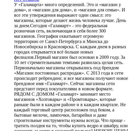
У «Галамарта» много определений. Это и «магазин у
дома», и «магазин для дома», и «магазин для семьи». И
все эти утверждения выражают один смысл: это
магазины, которые делают жизнь человека лучше. День
за днем.Сегодня «Галамарт» - это федеральная
розничная сеть, включающая в себя более 300
магазинов. География охватывает огромную
территорию от Санкт-Петербурга и Минска до
Новосибирска и Красноярска. С каждым днем в разных
городах открывается всё больше новых
филиалов.Первый магазин был основан в 2009 году. За
10 лет стремительными темпами развилась целая сеть.
Первоначально магазины открывались под брендом
«Магазин постоянных распродаж». С 2013 года в сети
происходит ребрендинг, и все магазины получают новое
брендовое имя «Галамарт». Сейчас магазины сети
предстают перед покупателями в новом формате.
РЯДОМ С ДОМОМ «Галамарт» занимает место
магазинов «Хозтовары» и «Промтовары», которые
раньше были в каждом районе и в каждом квартале. Не
каждый торговый центр расположен под боком, а
бытовые мелочи, лампочки, батарейки и даже
строительные инструменты нужны всегда. Что проще -
тратить полдня на то, чтобы купить ведро и швабру, или
заскочить за ними в соседний подъезд? НИЗКИЕ ЦЕНЫ