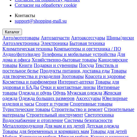
Согласие на обработку cookie
Контакты
support@shopping-mall.su
Каталог
Авто/мототовары
Автозапчасти
Автоаксессуары
Шины/диски
Автоэлектроника
Электроника
Бытовая техника
Климатическая техника
Компьютеры и оргтехника / ПО
Аудио/фото/видео
Телефоны и мобильные устройства
Для
дома и офиса
Хозяйственно-бытовые товары
Канцелярские
товары
Книги
Подарки и сувениры
Посуда
Текстиль и
постельное белье
Продукты питания, доставка еды
Товары
для творчества и рукоделия
Зоотовары
Красота и здоровье
Косметика и парфюмерия
Интернет-аптеки
Товары для
здоровья и БАДы
Очки и контактные линзы
Интимные
товары
Одежда и обувь
Обувь
Мужская одежда
Женская
одежда
Одежда больших размеров
Аксессуары
Ювелирные
изделия и часы
Спорт и туризм
Спортивные товары
Туристические товары
Строительство и ремонт
Строительные
материалы
Строительный инструмент
Светотехника
Водоснабжение и отопление
Системы безопасности
Металлопродукция
Для мам и их детей
Детская одежда
Товары для беременных и кормящих мам
Товары для детей
Мебель
Корпусная мебель
Мягкая мебель
Кухни и кухонная