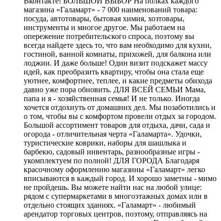
Вконтакте! БОЛЬШОЙ ВЫБОР На полках каждого
магазина «Галамарт» - 7 000 наименований товара:
посуда, автотовары, бытовая химия, хозтовары,
инструменты и многое другое. Мы работаем на
опережение потребительского спроса, поэтому вы
всегда найдете здесь то, что вам необходимо для кухни,
гостиной, ванной комнаты, прихожей, для балкона или
лоджии. И даже больше! Один визит подскажет массу
идей, как преобразить квартиру, чтобы она стала еще
уютнее, комфортнее, теплее, и какие предметы обихода
давно уже пора обновить. ДЛЯ ВСЕЙ СЕМЬИ Мама,
папа и я - хозяйственная семья! И не только. Иногда
хочется отдохнуть от домашних дел. Мы позаботились и
о том, чтобы вы с комфортом провели отдых за городом.
Большой ассортимент товаров для отдыха, дачи, сада и
огорода - отличительная черта «Галамарта». Удочки,
туристические коврики, наборы для шашлыка и
барбекю, садовый инвентарь, разнообразные игры -
укомплектуем по полной! ДЛЯ ГОРОДА Благодаря
красочному оформлению магазины «Галамарт» легко
вписываются в каждый город. И хорошо заметны - мимо
не пройдешь. Вы можете найти нас на любой улице:
рядом с супермаркетами в многоэтажных домах или в
отдельно стоящих зданиях. «Галамарт» - любимый
арендатор торговых центров, поэтому, отправляясь на