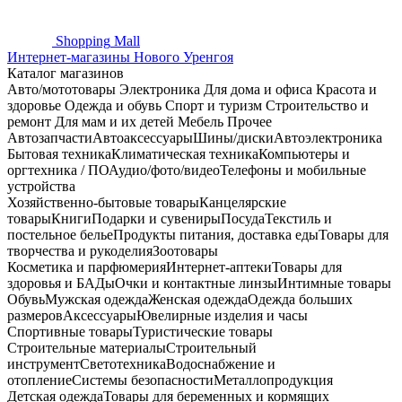
Shopping
Mall
Интернет-магазины Нового Уренгоя
Каталог магазинов
Авто/мототовары
Электроника
Для дома и офиса
Красота и
здоровье
Одежда и обувь
Спорт и туризм
Строительство и
ремонт
Для мам и их детей
Мебель
Прочее
Автозапчасти
Автоаксессуары
Шины/диски
Автоэлектроника
Бытовая техника
Климатическая техника
Компьютеры и
оргтехника / ПО
Аудио/фото/видео
Телефоны и мобильные
устройства
Хозяйственно-бытовые товары
Канцелярские
товары
Книги
Подарки и сувениры
Посуда
Текстиль и
постельное белье
Продукты питания, доставка еды
Товары для
творчества и рукоделия
Зоотовары
Косметика и парфюмерия
Интернет-аптеки
Товары для
здоровья и БАДы
Очки и контактные линзы
Интимные товары
Обувь
Мужская одежда
Женская одежда
Одежда больших
размеров
Аксессуары
Ювелирные изделия и часы
Спортивные товары
Туристические товары
Строительные материалы
Строительный
инструмент
Светотехника
Водоснабжение и
отопление
Системы безопасности
Металлопродукция
Детская одежда
Товары для беременных и кормящих