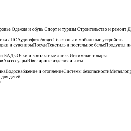
ровье
Одежда и обувь
Спорт и туризм
Строительство и ремонт
Д
ика / ПО
Аудио/фото/видео
Телефоны и мобильные устройства
арки и сувениры
Посуда
Текстиль и постельное белье
Продукты пи
я и БАДы
Очки и контактные линзы
Интимные товары
ов
Аксессуары
Ювелирные изделия и часы
ика
Водоснабжение и отопление
Системы безопасности
Металлоп
 для детей
и