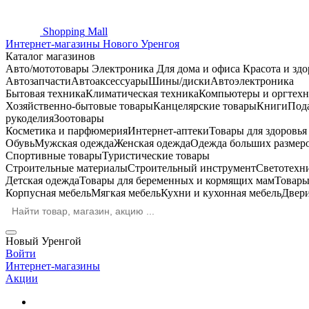
Shopping
Mall
Интернет-магазины Нового Уренгоя
Каталог магазинов
Авто/мототовары
Электроника
Для дома и офиса
Красота и здо
Автозапчасти
Автоаксессуары
Шины/диски
Автоэлектроника
Бытовая техника
Климатическая техника
Компьютеры и оргтехн
Хозяйственно-бытовые товары
Канцелярские товары
Книги
Под
рукоделия
Зоотовары
Косметика и парфюмерия
Интернет-аптеки
Товары для здоровь
Обувь
Мужская одежда
Женская одежда
Одежда больших размер
Спортивные товары
Туристические товары
Строительные материалы
Строительный инструмент
Светотехн
Детская одежда
Товары для беременных и кормящих мам
Товары
Корпусная мебель
Мягкая мебель
Кухни и кухонная мебель
Двер
Новый Уренгой
Войти
Интернет-магазины
Акции