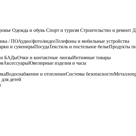
ровье
Одежда и обувь
Спорт и туризм
Строительство и ремонт
Д
ика / ПО
Аудио/фото/видео
Телефоны и мобильные устройства
арки и сувениры
Посуда
Текстиль и постельное белье
Продукты пи
я и БАДы
Очки и контактные линзы
Интимные товары
ов
Аксессуары
Ювелирные изделия и часы
ика
Водоснабжение и отопление
Системы безопасности
Металлоп
 для детей
и