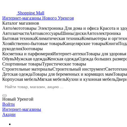
Shopping
Mall
Интернет-магазины Нового Уренгоя
Каталог магазинов
Авто/мототовары
Электроника
Для дома и офиса
Красота и здо
Автозапчасти
Автоаксессуары
Шины/диски
Автоэлектроника
Бытовая техника
Климатическая техника
Компьютеры и оргтехн
Хозяйственно-бытовые товары
Канцелярские товары
Книги
Под
рукоделия
Зоотовары
Косметика и парфюмерия
Интернет-аптеки
Товары для здоровь
Обувь
Мужская одежда
Женская одежда
Одежда больших размер
Спортивные товары
Туристические товары
Строительные материалы
Строительный инструмент
Светотехн
Детская одежда
Товары для беременных и кормящих мам
Товары
Корпусная мебель
Мягкая мебель
Кухни и кухонная мебель
Двер
Новый Уренгой
Войти
Интернет-магазины
Акции