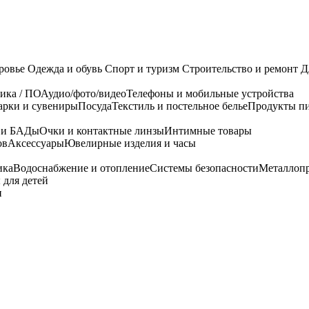
ровье
Одежда и обувь
Спорт и туризм
Строительство и ремонт
Д
ика / ПО
Аудио/фото/видео
Телефоны и мобильные устройства
арки и сувениры
Посуда
Текстиль и постельное белье
Продукты пи
я и БАДы
Очки и контактные линзы
Интимные товары
ов
Аксессуары
Ювелирные изделия и часы
ика
Водоснабжение и отопление
Системы безопасности
Металлоп
 для детей
и