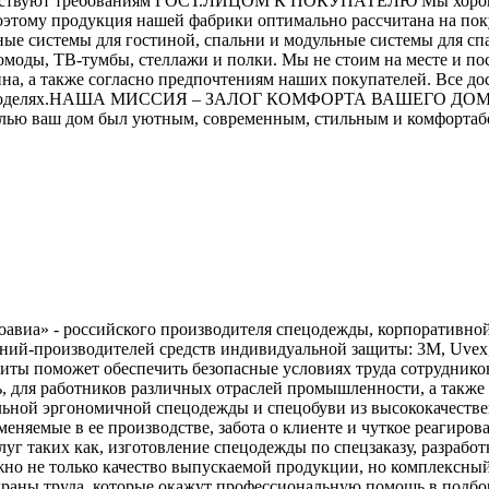
ветствуют требованиям ГОСТ.ЛИЦОМ К ПОКУПАТЕЛЮ Мы хорошо
поэтому продукция нашей фабрики оптимально рассчитана на п
е системы для гостиной, спальни и модульные системы для спал
моды, ТВ-тумбы, стеллажи и полки. Мы не стоим на месте и по
а, а также согласно предпочтениям наших покупателей. Все дост
вых моделях.НАША МИССИЯ – ЗАЛОГ КОМФОРТА ВАШЕГО ДОМА Мы
елью ваш дом был уютным, современным, стильным и комфортабел
авиа» - российского производителя спецодежды, корпоративной
й-производителей средств индивидуальной защиты: 3М, Uvex, Ans
иты поможет обеспечить безопасные условиях труда сотрудников
 для работников различных отраслей промышленности, а также 
ьной эргономичной спецодежды и спецобуви из высококачестве
яемые в ее производстве, забота о клиенте и чуткое реагирован
г таких как, изготовление спецодежды по спецзаказу, разработ
жно не только качество выпускаемой продукции, но комплексны
храны труда, которые окажут профессиональную помощь в подбо