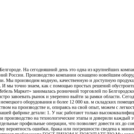
 Белгороде. На сегодняшний день это одна из крупнейших комп
мпаний России. Производство компании оснащено новейшим об
сии. Мы производим модную, качественную и доступную продукц
ей. И мы точно знаем, как с помощью простых решений обуст
«Мебель Маркет» занималась розничной торговлей по Белгородско
быстро завоевать рынок и уверенно выйти за рамки области. Сег
о немецкого оборудования и более 12 000 кв. м складских по
ством на производстве и, опираясь на свой опыт, можем с легко
 нашей фабрике детали: 1. У нас работают только высококвалиф
ли производство на технологические этапы и доверили каждый 
дельные профильные операции, что позволяет довести их до со
ому вероятность ошибки, брака или погрешности сведена к мини