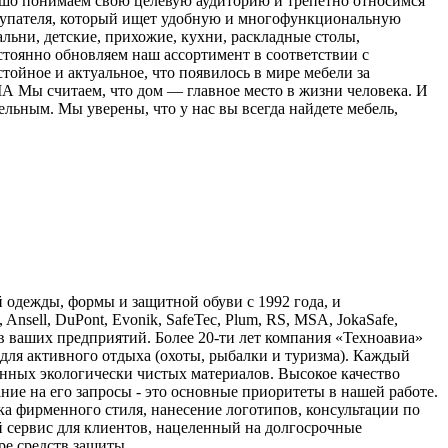
 понимаем свою целевую аудиторию и трепетно относимся
окупателя, который ищет удобную и многофункциональную
ьни, детские, прихожие, кухни, раскладные столы,
стоянно обновляем наш ассортимент в соответствии с
ойное и актуальное, что появилось в мире мебели за
 считаем, что дом — главное место в жизни человека. И
ьным. Мы уверены, что у нас вы всегда найдете мебель,
 одежды, формы и защитной обуви с 1992 года, и
ell, DuPont, Evonik, SafeTec, Plum, RS, MSA, JokaSafe,
 ваших предприятий. Более 20-ти лет компания «Техноавиа»
для активного отдыха (охоты, рыбалки и туризма). Каждый
нных экологически чистых материалов. Высокое качество
ие на его запросы - это основные приоритеты в нашей работе.
ка фирменного стиля, нанесение логотипов, консультации по
й сервис для клиентов, нацеленный на долгосрочные
ре средств защиты.