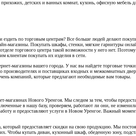
 прихожих, детских и ванных комнат, кухонь, офисную мебель д
ени ездить по торговым центрам? Все больше людей делают поку
йн-магазины. Покупать шкафы, стенки, мягкие гарнитуры онлай
тделе торгового центра такой возможности у него нет. Поэтому
им клиентам покупать их изделия в сети.
ернет-магазины вашего города. У нас вы найдете торговые точк
я о производителях и поставщиках входных и межкомнатных двер
чень компаний, которые предлагают необходимые вам товары.
т-магазинах Нового Уренгоя. Мы следим за тем, чтобы предост
ченные в нашу базу, проверяем, работают ли они, не изменили
аботу и предоставляют услуги в Новом Уренгое. Важный момент:
 который предоставляет скидки на свою продукцию. Мы постоя
х. Чтобы купать диван, кухонный шкаф, обеденную зону, подста