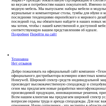
Маркет» проходят обязательную сертификацию и соот
ко вкусам и потребностям наших покупателей. Именно 
модную мебель. Мы выпускаем: наборы мебели и модульны
журнальные и компьютерные столы, тумбы для обуви и ко
последними тенденциями европейского и мирового дизайн
последний год, вы обязательно найдете в наших но
мы хотим, чтобы с нашей качественной и доступной меб
соответствующую вашим представлениям об идеале.
Подробнее
Перейти
на сайт
Техноавиа
Нет отзывов
Добро пожаловать на официальный сайт компании «Техно
официального дистрибьютора всемирно известных компани
Honeywell. Широкий спектр средств индивидуальной защ
производит высококачественную спецодежду и спецобувь,
сезон мы предлагаем новые разработки многофункционал
производимой продукции, инновационные решения, примен
Всем нашим клиентам мы предлагаем широкий спектр услу
вопросам охраны труда и аренда спецодежды. Для нас ва
отношения. Наши сотрудники - это эксперты в области о