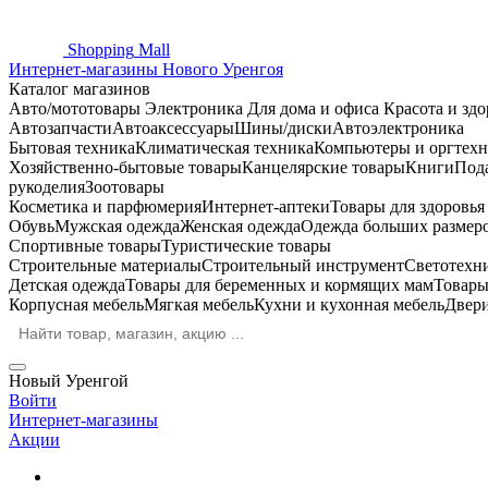
Shopping
Mall
Интернет-магазины Нового Уренгоя
Каталог магазинов
Авто/мототовары
Электроника
Для дома и офиса
Красота и здо
Автозапчасти
Автоаксессуары
Шины/диски
Автоэлектроника
Бытовая техника
Климатическая техника
Компьютеры и оргтехн
Хозяйственно-бытовые товары
Канцелярские товары
Книги
Под
рукоделия
Зоотовары
Косметика и парфюмерия
Интернет-аптеки
Товары для здоровь
Обувь
Мужская одежда
Женская одежда
Одежда больших размер
Спортивные товары
Туристические товары
Строительные материалы
Строительный инструмент
Светотехн
Детская одежда
Товары для беременных и кормящих мам
Товары
Корпусная мебель
Мягкая мебель
Кухни и кухонная мебель
Двер
Новый Уренгой
Войти
Интернет-магазины
Акции