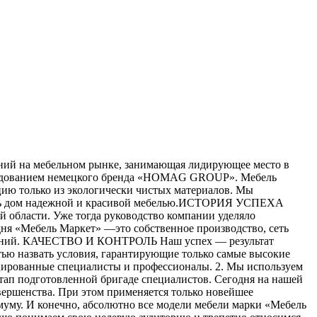
аний на мебельном рынке, занимающая лидирующее место в
орудованием немецкого бренда «HOMAG GROUP». Мебель
ию только из экологически чистых материалов. Мы
роить дом надежной и красивой мебелью.ИСТОРИЯ УСПЕХА
й области. Уже тогда руководство компании уделяло
одня «Мебель Маркет» —это собственное производство, сеть
мещений. КАЧЕСТВО И КОНТРОЛЬ Наш успех — результат
стью назвать условия, гарантирующие только самые высокие
ицированные специалисты и профессионалы. 2. Мы используем
этап подготовленной бригаде специалистов. Сегодня на нашей
вершенства. При этом применяется только новейшее
муму. И конечно, абсолютно все модели мебели марки «Мебель