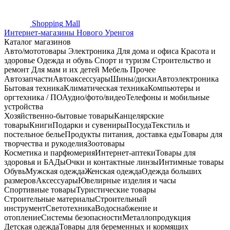
Shopping
Mall
Интернет-магазины Нового Уренгоя
Каталог магазинов
Авто/мототовары
Электроника
Для дома и офиса
Красота и
здоровье
Одежда и обувь
Спорт и туризм
Строительство и
ремонт
Для мам и их детей
Мебель
Прочее
Автозапчасти
Автоаксессуары
Шины/диски
Автоэлектроника
Бытовая техника
Климатическая техника
Компьютеры и
оргтехника / ПО
Аудио/фото/видео
Телефоны и мобильные
устройства
Хозяйственно-бытовые товары
Канцелярские
товары
Книги
Подарки и сувениры
Посуда
Текстиль и
постельное белье
Продукты питания, доставка еды
Товары для
творчества и рукоделия
Зоотовары
Косметика и парфюмерия
Интернет-аптеки
Товары для
здоровья и БАДы
Очки и контактные линзы
Интимные товары
Обувь
Мужская одежда
Женская одежда
Одежда больших
размеров
Аксессуары
Ювелирные изделия и часы
Спортивные товары
Туристические товары
Строительные материалы
Строительный
инструмент
Светотехника
Водоснабжение и
отопление
Системы безопасности
Металлопродукция
Детская одежда
Товары для беременных и кормящих