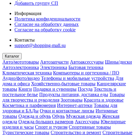
Добавить группу СП
Информация
Политика конфиденциальности
Согласие на обработку данных
Согласие на обработку cookie
Контакты
support@shopping-mall.su
Каталог
Авто/мототовары
Автозапчасти
Автоаксессуары
Шины/диски
Автоэлектроника
Электроника
Бытовая техника
Климатическая техника
Компьютеры и оргтехника / ПО
Аудио/фото/видео
Телефоны и мобильные устройства
Для
дома и офиса
Хозяйственно-бытовые товары
Канцелярские
товары
Книги
Подарки и сувениры
Посуда
Текстиль и
постельное белье
Продукты питания, доставка еды
Товары
для творчества и рукоделия
Зоотовары
Красота и здоровье
Косметика и парфюмерия
Интернет-аптеки
Товары для
здоровья и БАДы
Очки и контактные линзы
Интимные
товары
Одежда и обувь
Обувь
Мужская одежда
Женская
одежда
Одежда больших размеров
Аксессуары
Ювелирные
изделия и часы
Спорт и туризм
Спортивные товары
Туристические товары
Строительство и ремонт
Строительные