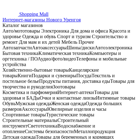
Shopping
Mall
Интернет-магазины Нового Уренгоя
Каталог магазинов
Авто/мототовары
Электроника
Для дома и офиса
Красота и
здоровье
Одежда и обувь
Спорт и туризм
Строительство и
ремонт
Для мам и их детей
Мебель
Прочее
Автозапчасти
Автоаксессуары
Шины/диски
Автоэлектроника
Бытовая техника
Климатическая техника
Компьютеры и
оргтехника / ПО
Аудио/фото/видео
Телефоны и мобильные
устройства
Хозяйственно-бытовые товары
Канцелярские
товары
Книги
Подарки и сувениры
Посуда
Текстиль и
постельное белье
Продукты питания, доставка еды
Товары для
творчества и рукоделия
Зоотовары
Косметика и парфюмерия
Интернет-аптеки
Товары для
здоровья и БАДы
Очки и контактные линзы
Интимные товары
Обувь
Мужская одежда
Женская одежда
Одежда больших
размеров
Аксессуары
Ювелирные изделия и часы
Спортивные товары
Туристические товары
Строительные материалы
Строительный
инструмент
Светотехника
Водоснабжение и
отопление
Системы безопасности
Металлопродукция
Детская одежда
Товары для беременных и кормящих