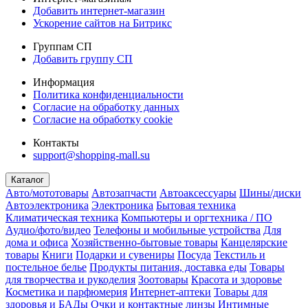
Добавить интернет-магазин
Ускорение сайтов на Битрикс
Группам СП
Добавить группу СП
Информация
Политика конфиденциальности
Согласие на обработку данных
Согласие на обработку cookie
Контакты
support@shopping-mall.su
Каталог
Авто/мототовары
Автозапчасти
Автоаксессуары
Шины/диски
Автоэлектроника
Электроника
Бытовая техника
Климатическая техника
Компьютеры и оргтехника / ПО
Аудио/фото/видео
Телефоны и мобильные устройства
Для
дома и офиса
Хозяйственно-бытовые товары
Канцелярские
товары
Книги
Подарки и сувениры
Посуда
Текстиль и
постельное белье
Продукты питания, доставка еды
Товары
для творчества и рукоделия
Зоотовары
Красота и здоровье
Косметика и парфюмерия
Интернет-аптеки
Товары для
здоровья и БАДы
Очки и контактные линзы
Интимные