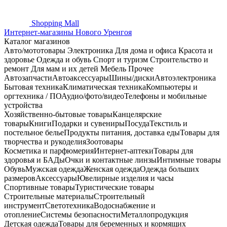
Shopping
Mall
Интернет-магазины Нового Уренгоя
Каталог магазинов
Авто/мототовары
Электроника
Для дома и офиса
Красота и
здоровье
Одежда и обувь
Спорт и туризм
Строительство и
ремонт
Для мам и их детей
Мебель
Прочее
Автозапчасти
Автоаксессуары
Шины/диски
Автоэлектроника
Бытовая техника
Климатическая техника
Компьютеры и
оргтехника / ПО
Аудио/фото/видео
Телефоны и мобильные
устройства
Хозяйственно-бытовые товары
Канцелярские
товары
Книги
Подарки и сувениры
Посуда
Текстиль и
постельное белье
Продукты питания, доставка еды
Товары для
творчества и рукоделия
Зоотовары
Косметика и парфюмерия
Интернет-аптеки
Товары для
здоровья и БАДы
Очки и контактные линзы
Интимные товары
Обувь
Мужская одежда
Женская одежда
Одежда больших
размеров
Аксессуары
Ювелирные изделия и часы
Спортивные товары
Туристические товары
Строительные материалы
Строительный
инструмент
Светотехника
Водоснабжение и
отопление
Системы безопасности
Металлопродукция
Детская одежда
Товары для беременных и кормящих